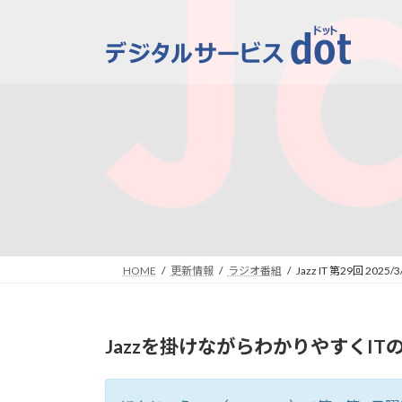
コ
ナ
ン
ビ
テ
ゲ
ン
ー
ツ
シ
へ
ョ
ス
ン
キ
に
ッ
移
プ
動
HOME
更新情報
ラジオ番組
Jazz IT 第29回 2025/3
Jazzを掛けながらわかりやすくITの話