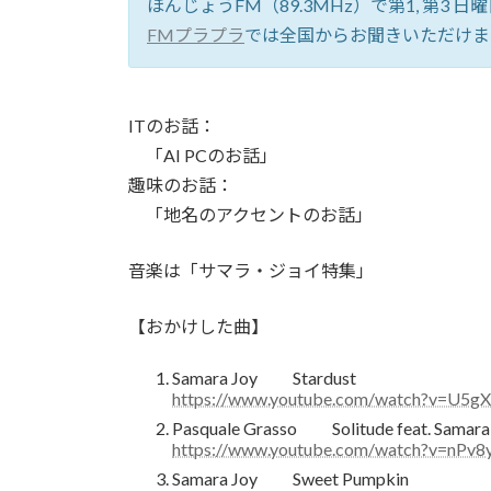
ほんじょうFM（89.3MHz）で第1, 第3 日曜日
FMプラプラ
では全国からお聞きいただけま
ITのお話：
「AI PCのお話」
趣味のお話：
「地名のアクセントのお話」
音楽は「サマラ・ジョイ特集」
【おかけした曲】
Samara Joy Stardust
https://www.youtube.com/watch?v=U5gX
Pasquale Grasso Solitude feat. Samara
https://www.youtube.com/watch?v=nPv
Samara Joy Sweet Pumpkin