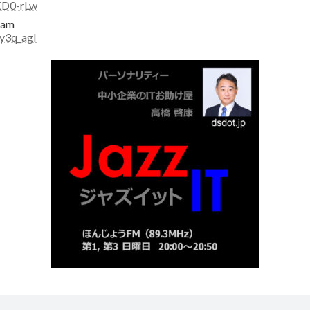
KD0-rLw
eam
y3q_agI