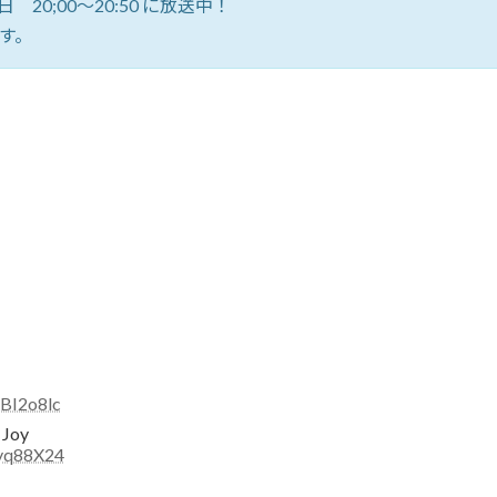
 20;00～20:50 に放送中！
す。
BI2o8lc
 Joy
8yq88X24