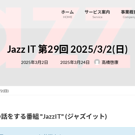
ホーム
サービス案内
事業概
HOME
Service
Compan
Jazz IT 第29回 2025/3/2(日)
最
2025年3月2日
2025年3月24日
高橋啓康
終
更
新
日
時
:
/2(日)
をする番組 "JazzIT" (ジャズイット)